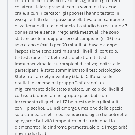
chiarire il meccanismo d’azione, aggirando gli effetti
collaterali talora presenti con la somministrazione
orale, alcuni ricercatori giapponesi hanno testato in
vivo gli effetti dell’esposizione olfattiva a un campione
di zafferano diluito in etanolo. Lo studio ha reclutato 47
donne sane e senza irregolarità mestruali che sono
state esposte in doppio cieco al campione (n=36) o a
solo etanolo (n=11) per 20 minuti. Al basale e dopo
l’esposizione sono stati misurati i livelli di cortisolo,
testosterone e 17 beta-estradiolo tramite test
Research and Quality
immunoenzimatici su campioni di saliva; inoltre alle
partecipanti è stato somministrato il test psicologico
Social & Environment
State-trait anxiety inventory (Stai). Dall’analisi dei
News
risultati è emerso nel gruppo “zafferano” un
Gallery
miglioramento dello stato ansioso, un calo dei livelli di
cortisolo (aumentati nel gruppo placebo) e un
incremento di quelli di 17 beta-estradiolo (diminuiti
con il placebo). Quindi emerge un’azione della spezia
su alcuni parametri neuroendocrinologici che potrebbe
spiegarne l’attività terapeutica in disturbi quali la
dismenorrea, la sindrome premestruale o le irregolarità
mestruali. (E.L.)