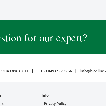
stion for our expert?
39 049 896 67 11
|
F.
+39 049 896 98 66
|
info@biosline
s
Info
ors
Privacy Policy