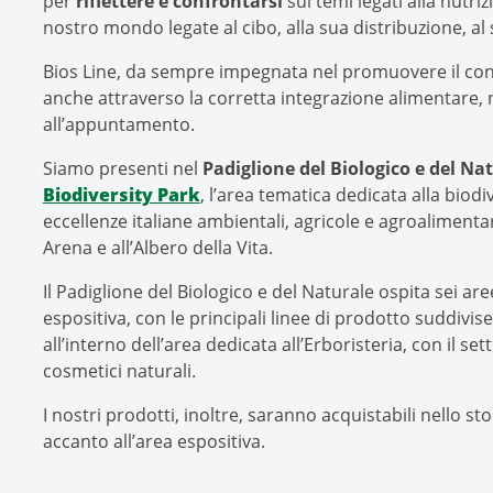
per
riflettere e confrontarsi
sui temi legati alla nutriz
nostro mondo legate al cibo, alla sua distribuzione, al 
Bios Line, da sempre impegnata nel promuovere il con
anche attraverso la corretta integrazione alimentare
all’appuntamento.
Siamo presenti nel
Padiglione del Biologico e del Na
Biodiversity Park
, l’area tematica dedicata alla biodiv
eccellenze italiane ambientali, agricole e agroalimentar
Arena e all’Albero della Vita.
Il Padiglione del Biologico e del Naturale ospita sei ar
espositiva, con le principali linee di prodotto suddivis
all’interno dell’area dedicata all’Erboristeria, con il set
cosmetici naturali.
I nostri prodotti, inoltre, saranno acquistabili nello st
accanto all’area espositiva.