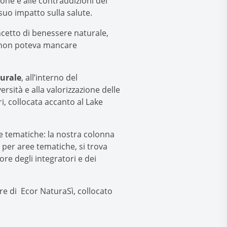
ione e alle contraddizioni del
suo impatto sulla salute.
cetto di benessere naturale,
, non poteva mancare
turale
, all’interno del
ersità e alla valorizzazione delle
i, collocata accanto al Lake
ee tematiche: la nostra colonna
e per aree tematiche, si trova
tore degli integratori e dei
ore di Ecor NaturaSì, collocato