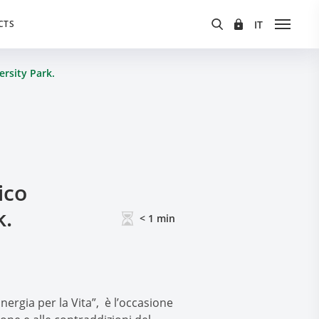
CTS
ersity Park.
ico
k.
< 1
min
nergia per la Vita”, è l’occasione