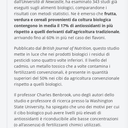
dall’
Università di Newcastle
, ha esaminato 343 studi già
eseguiti sugli alimenti biologici, comparandone i
risultati con metodi statistici. Ne è emerso che
frutta,
verdura e cereali provenienti da coltura biologica
contengono in media il 17% di antiossidanti in più
rispetto a quelli derivanti dall’agricoltura tradizionale
,
arrivando fino al 60% in più nel caso dei flavoni.
Pubblicato dal
British Journal of Nutrition
, questo studio
mette in luce che nei prodotti biologici i residui di
Research and Quality
pesticidi sono quattro volte inferiori. Il livello del
cadmio, un metallo tossico che a volte contamina i
Social & Environment
fertilizzanti convenzionali, è presente in quantità
News
superiori del 50% nei cibi da agricoltura convenzionale
Gallery
rispetto a quelli biologici.
Il professor Charles Benbrook, uno degli autori dello
studio e professore di ricerca presso la Washington
State University, ha spiegato che uno dei motivi per cui
il cibo biologico può avere livelli più elevati di
antiossidanti è riconducibile alle basse concentrazioni
(o all’assenza) di fertilizzanti chimici utilizzati.