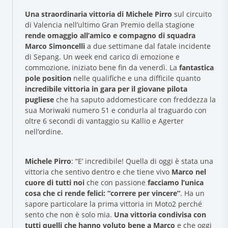
Una straordinaria vittoria di Michele Pirro
sul circuito
di Valencia nell’ultimo Gran Premio della stagione
rende omaggio all’amico e compagno di squadra
Marco Simoncelli
a due settimane dal fatale incidente
di Sepang. Un week end carico di emozione e
commozione, iniziato bene fin da venerdì. La
fantastica
pole position
nelle qualifiche e una difficile quanto
incredibile vittoria in gara per il giovane pilota
pugliese
che ha saputo addomesticare con freddezza la
Research and Quality
sua Moriwaki numero 51 e condurla al traguardo con
Social & Environment
oltre 6 secondi di vantaggio su Kallio e Agerter
nell’ordine.
News
Gallery
Michele Pirro
: “E’ incredibile! Quella di oggi è stata una
vittoria che sentivo dentro e che tiene vivo
Marco nel
cuore di tutti noi
che con passione
facciamo l’unica
cosa che ci rende felici: “correre per vincere”
. Ha un
sapore particolare la prima vittoria in Moto2 perché
sento che non è solo mia.
Una vittoria condivisa con
tutti quelli che hanno voluto bene a Marco
e che oggi