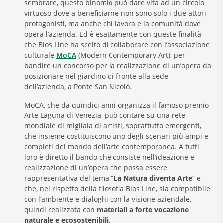
sembrare, questo binomio può dare vita ad un circolo
virtuoso dove a beneficiarne non sono solo i due attori
protagonisti, ma anche chi lavora e la comunità dove
opera l’azienda. Ed è esattamente con queste finalità
che Bios Line ha scelto di collaborare con l’associazione
culturale
MoCA
(Modern Contemporary Art), per
bandire un concorso per la realizzazione di un’opera da
posizionare nel giardino di fronte alla sede
dell’azienda, a Ponte San Nicolò.
Research and Quality
MoCA, che da quindici anni organizza il famoso premio
Arte Laguna di Venezia, può contare su una rete
Social & Environment
mondiale di migliaia di artisti, soprattutto emergenti,
News
che insieme costituiscono uno degli scenari più ampi e
Gallery
completi del mondo dell’arte contemporanea. A tutti
loro è diretto il bando che consiste nell’ideazione e
realizzazione di un’opera che possa essere
rappresentativa del tema “
La Natura diventa Arte
” e
che, nel rispetto della filosofia Bios Line, sia compatibile
con l’ambiente e dialoghi con la visione aziendale,
quindi realizzata con
materiali a forte vocazione
naturale e ecosostenibili
.