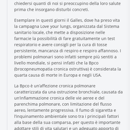
chiedersi quanti di noi si preoccupino della loro salute
prima che insorgano disturbi concreti.
Esemplare in questi giorni il Galles, dove ha preso vita
la campagna Love your lungs, organizzata dal Sistema
sanitario locale, che mette a disposizione nelle
farmacie la possibilità di fare gratuitamente un test
respiratorio e avere consigli per la cura di tosse
persistente, mancanza di respiro e respiro affannoso. I
problemi polmonari sono infatti sempre più sentiti a
Research and Quality
livello mondiale, si pensi infatti che la Bpco
Social & Environment
(brocopneumopatia cronica ostruttiva) è considerata la
quarta causa di morte in Europa e negli USA.
News
Gallery
La Bpco è un’affezione cronica polmonare
caratterizzata da una ostruzione bronchiale, causata da
un’infiammazione cronica delle vie aeree e del
parenchima polmonare, con limitazione del flusso
aereo, lentamente progressiva. Il fumo di sigaretta e
l’inquinamento ambientale sono tra i principali fattori
alla base della sua comparsa, per questo è importante
adottare stili di vita salutari e un adeguato apporto di