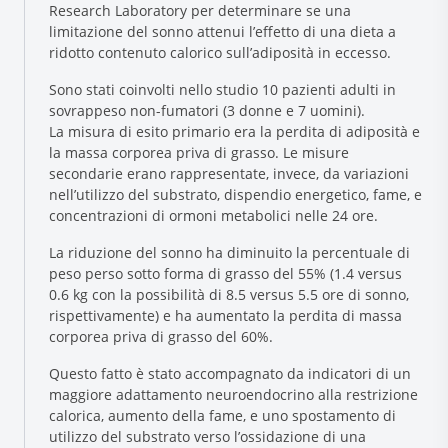
Research Laboratory per determinare se una
limitazione del sonno attenui l’effetto di una dieta a
ridotto contenuto calorico sull’adiposità in eccesso.
Sono stati coinvolti nello studio 10 pazienti adulti in
sovrappeso non-fumatori (3 donne e 7 uomini).
La misura di esito primario era la perdita di adiposità e
la massa corporea priva di grasso. Le misure
secondarie erano rappresentate, invece, da variazioni
nell’utilizzo del substrato, dispendio energetico, fame, e
Research and Quality
concentrazioni di ormoni metabolici nelle 24 ore.
Social & Environment
La riduzione del sonno ha diminuito la percentuale di
News
peso perso sotto forma di grasso del 55% (1.4 versus
Gallery
0.6 kg con la possibilità di 8.5 versus 5.5 ore di sonno,
rispettivamente) e ha aumentato la perdita di massa
corporea priva di grasso del 60%.
Questo fatto è stato accompagnato da indicatori di un
maggiore adattamento neuroendocrino alla restrizione
calorica, aumento della fame, e uno spostamento di
utilizzo del substrato verso l’ossidazione di una