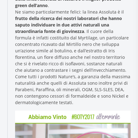
green dell’anno
.
Ne siamo particolarmente felici: la linea Assoluta è il
frutto della ricerca dei nostri laboratori che hanno
saputo individuare in due attivi naturali una
straordinaria fonte di giovinezza
. Il cuore della
formula è infatti costituito dal Myrtilage, un particolare
concentrato ricavato dal Mirtillo nero che sviluppa
un’azione simile al botulino, e dall’estratto di Iris
florentina, un fiore diffuso anche nel nostro territorio
che si è rivelato ricco di isoflavoni, sostanze naturali
Research and Quality
che aiutano a contrastare i segni dell’invecchiamento.
Social & Environment
Come tutti i prodotti Nature’s, a garanzia della massima
News
naturalità anche quelli di Assoluta sono inoltre privi di
Gallery
Parabeni, Paraffina, oli minerali, OGM, SLS-SLES, DEA,
non contengono cessori di formaldeide e sono Nickel e
dermatologicamente testati.