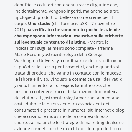
dentifrici e collutori contenenti tracce di glutine che,
incidentalmente, vengono ingeriti, ma anche ad altre
tipologie di prodotti di bellezza come creme per il
corpo.
Uno studio
(cfr. Farmacista33 – 7 novembre
2011)
ha verificato che sono molto poche le aziende
che espongono informazioni esaustive sulle etichette
sull’eventuale contenuto di glutine
. «Mentre le
indicazioni sugli alimenti sono complete» afferma
Marie Borum, gastroenterologa della George
Washington University, coordinatrice dello studio «non
Research and Quality
si può dire lo stesso per i cosmetici, anche quando si
Social & Environment
tratta di prodotti che vanno in contatto con le mucose,
News
le labbra e il viso. L’industria cosmetica usa i derivati di
Gallery
grano, frumento, farro, segale, kamut e orzo, che
possono contenere tracce della frazione lipoproteica
del glutine». I gastroenterologi americani alimentano
così i dubbi e la discussione tra associazioni dei
consumatori e presente in numerosi siti internet e blog
che accusano le industrie della cosmesi di poca
chiarezza, ma anche le strategie di marketing di alcune
aziende cosmetiche che marchiano i loro prodotti con