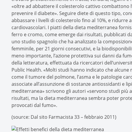
«oltre ad abbattere il colesterolo cattivo combattono 
prevenire il diabete». Seguire diete di questo tipo, con
abbassare i livelli di colesterolo fino al 10%, e ridurre a
cardiovascolari. I piatti della dieta mediterranea forn
ferro e cromo, come emerge dai risultati, pubblicati dal
uno studio spagnolo che ha analizzato la composizione d
femminile, per 21 giorni consecutivi, e la biodisponibil
meno importante, l’azione protettiva sui danni da fu
della letteratura, effettuata da ricercatori dell’univers
Public Health. «Molti studi hanno indicato che alcune ma
come il tumore del polmone, l’asma e le patologie car
associate all’assunzione di sostanze antiossidanti e lipid
mediterranea» scrivono gli autori «servono studi più
risultati, ma la dieta mediterranea sembra poter prot
provocati dal fumo».
(source: Dal sito Farmacista 33 – febbraio 2011)