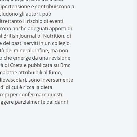
l’ipertensione e contribuiscono a
cludono gli autori, può
ltrettanto il rischio di eventi
iscono anche adeguati apporti di
 British Journal of Nutrition, di
ei pasti serviti in un collegio
ità dei minerali. Infine, ma non
mo che emerge da una revisione
ità di Creta e pubblicata su Bmc
lattie attribuibili al fumo,
diovascolari, sono inversamente
i di cui è ricca la dieta
 ampi per confermare questi
eggere parzialmente dai danni