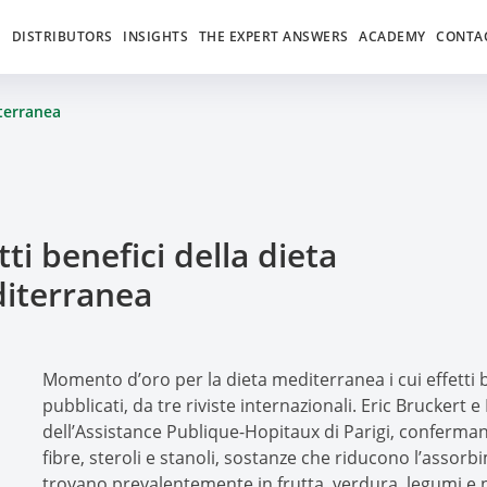
S
DISTRIBUTORS
INSIGHTS
THE EXPERT ANSWERS
ACADEMY
CONTA
iterranea
tti benefici della dieta
iterranea
Momento d’oro per la dieta mediterranea i cui effetti b
pubblicati, da tre riviste internazionali. Eric Bruckert
dell’Assistance Publique-Hopitaux di Parigi, conferman
fibre, steroli e stanoli, sostanze che riducono l’assorb
trovano prevalentemente in frutta, verdura, legumi e no