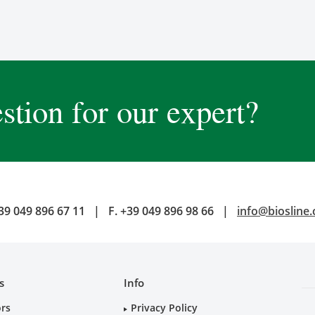
stion for our expert?
39 049 896 67 11
|
F.
+39 049 896 98 66
|
info@biosline
s
Info
ors
Privacy Policy