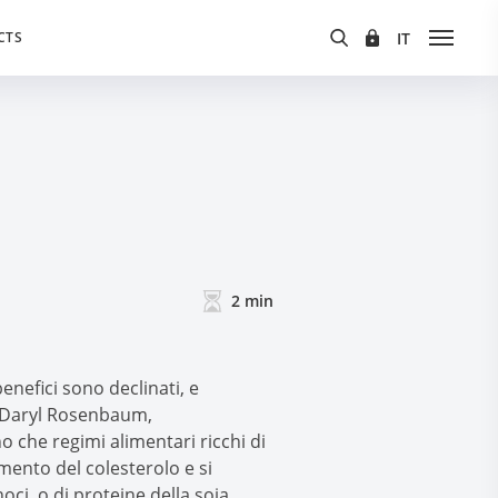
CTS
2
min
enefici sono declinati, e
 e Daryl Rosenbaum,
o che regimi alimentari ricchi di
imento del colesterolo e si
ci, o di proteine della soia