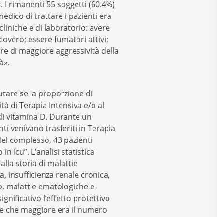
. I rimanenti 55 soggetti (60.4%)
 medico di trattare i pazienti era
liniche e di laboratorio: avere
covero; essere fumatori attivi;
ore di maggiore aggressività della
à».
utare se la proporzione di
à di Terapia Intensiva e/o al
di vitamina D. Durante un
nti venivano trasferiti in Terapia
Nel complesso, 43 pazienti
 Icu”. L’analisi statistica
lla storia di malattie
 insufficienza renale cronica,
o, malattie ematologiche e
ificativo l’effetto protettivo
ale che maggiore era il numero