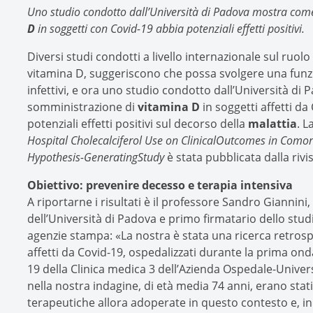
Uno studio condotto dall’Università di Padova mostra com
D
in soggetti con Covid-19 abbia potenziali effetti positivi.
Diversi studi condotti a livello internazionale sul ru
vitamina D, suggeriscono che possa svolgere una funzi
infettivi, e ora uno studio condotto dall’Università d
somministrazione di
vitamina D
in soggetti affetti d
potenziali effetti positivi sul decorso della
malattia
. L
Hospital Cholecalciferol Use on ClinicalOutcomes in Comor
Hypothesis-GeneratingStudy
è stata pubblicata dalla rivi
Obiettivo: prevenire decesso e terapia intensiva
A riportarne i risultati è il professore Sandro Giannini
dell’Università di Padova e primo firmatario dello studi
agenzie stampa: «La nostra è stata una ricerca retrosp
affetti da Covid-19, ospedalizzati durante la prima on
19 della Clinica medica 3 dell’Azienda Ospedale-Universi
nella nostra indagine, di età media 74 anni, erano stati 
terapeutiche allora adoperate in questo contesto e, in