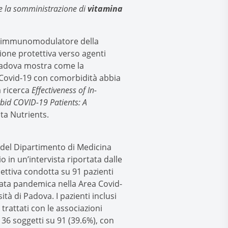
e la somministrazione di
vitamina
olo immunomodulatore della
one protettiva verso agenti
i Padova mostra come la
a Covid-19 con comorbidità abbia
a ricerca
Effectiveness of In-
bid COVID-19 Patients: A
sta Nutrients.
, del Dipartimento di Medicina
o in un’intervista riportata dalle
ettiva condotta su 91 pazienti
data pandemica nella Area Covid-
tà di Padova. I pazienti inclusi
trattati con le associazioni
 36 soggetti su 91 (39.6%), con