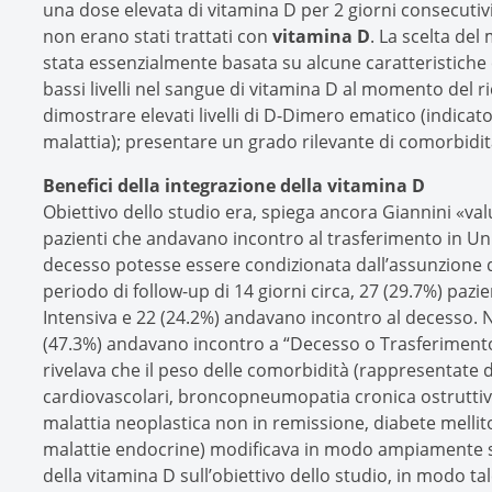
una dose elevata di vitamina D per 2 giorni consecutivi
non erano stati trattati con
vitamina D
. La scelta del
stata essenzialmente basata su alcune caratteristiche c
bassi livelli nel sangue di vitamina D al momento del ri
dimostrare elevati livelli di D-Dimero ematico (indicat
malattia); presentare un grado rilevante di comorbidit
Benefici della integrazione della vitamina D
Obiettivo dello studio era, spiega ancora Giannini «val
pazienti che andavano incontro al trasferimento in Unit
decesso potesse essere condizionata dall’assunzione 
periodo di follow-up di 14 giorni circa, 27 (29.7%) pazie
Intensiva e 22 (24.2%) andavano incontro al decesso. 
(47.3%) andavano incontro a “Decesso o Trasferimento in
rivelava che il peso delle comorbidità (rappresentate da
cardiovascolari, broncopneumopatia cronica ostruttiva,
malattia neoplastica non in remissione, diabete mellit
malattie endocrine) modificava in modo ampiamente sign
della vitamina D sull’obiettivo dello studio, in modo t