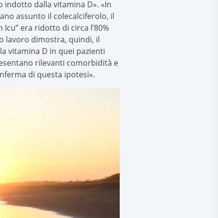
o indotto dalla vitamina D». «In
no assunto il colecalciferolo, il
Icu” era ridotto di circa l’80%
o lavoro dimostra, quindi, il
a vitamina D in quei pazienti
esentano rilevanti comorbidità e
onferma di questa ipotesi».