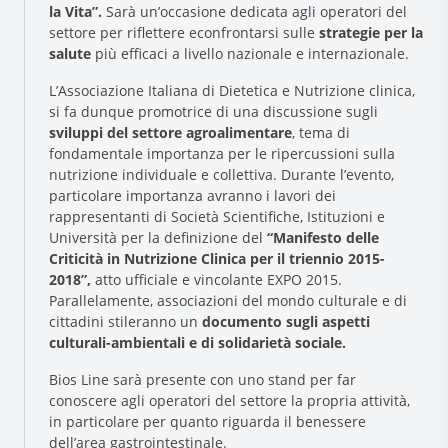
la Vita”.
Sarà un’occasione dedicata agli operatori del
settore per riflettere econfrontarsi sulle
strategie per la
salute
più efficaci a livello nazionale e internazionale.
L’Associazione Italiana di Dietetica e Nutrizione clinica,
si fa dunque promotrice di una discussione sugli
sviluppi del settore agroalimentare
, tema di
fondamentale importanza per le ripercussioni sulla
nutrizione individuale e collettiva. Durante l’evento,
particolare importanza avranno i lavori dei
Research and Quality
rappresentanti di Società Scientifiche, Istituzioni e
Social & Environment
Università per la definizione del
“Manifesto delle
Criticità in Nutrizione Clinica per il triennio 2015-
News
2018”,
atto ufficiale e vincolante EXPO 2015.
Gallery
Parallelamente, associazioni del mondo culturale e di
cittadini stileranno un
documento sugli aspetti
culturali-ambientali e di solidarietà sociale.
Bios Line sarà presente con uno stand per far
conoscere agli operatori del settore la propria attività,
in particolare per quanto riguarda il benessere
dell’area gastrointestinale.