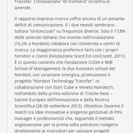
Transfer. L’innovazione “di frontiera” incontra le
aziende.
Il rapporto impresa-ricerca soffre ancora di un pesante
deficit di comunicazione. E i due mondi sembrano
tuttora “sintonizzati” su frequenze diverse. Solo il 17,8%
delle aziende italiane che investe nell’innovazione
(16,2% a Nordest) collabora con Università o centri di
ricerca. La maggioranza preferisce farlo con i propri
fornitori e clienti (Fondazione Nord Est-UniCredit, 2011).
Research and Quality
È in questo contesto che Fondazione CUOA e MIB
School of Management, le due business school del
Social & Environment
Nordest, con un’azione sinergica, promuovono il
News
progetto “Nordest Technology Transfer”, in
Gallery
collaborazione con Start Cube e Veneto Nanotech,
nell’ambito della prima edizione di Trieste Next –
Salone Europeo dell’Innovazione e della Ricerca
Scientifica (28-30 settembre 2012). Obiettivo: favorire il
match tra idee innovative e esigenze gestionali di Pmi,
manager e professionisti che, seguendo il metodo
anglosassone, per la prima volta potranno rivolgersi
direttamente ai ricercatori per valutare progetti