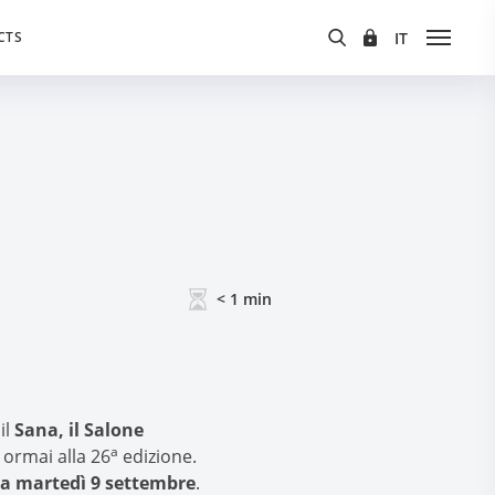
CTS
< 1
min
il
Sana, il Salone
a
o ormai alla 26
edizione.
 a martedì 9 settembre
.