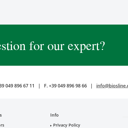
stion for our expert?
39 049 896 67 11
|
F.
+39 049 896 98 66
|
info@biosline
s
Info
ors
Privacy Policy