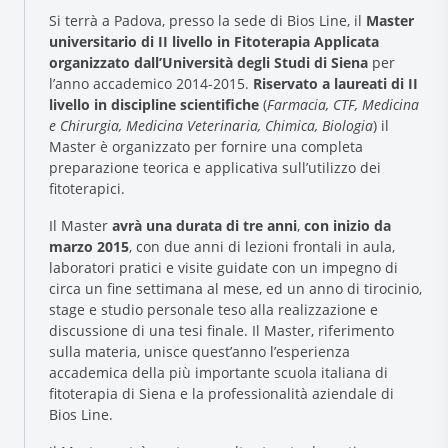
Si terrà a Padova, presso la sede di Bios Line, il
Master
universitario di II livello in Fitoterapia Applicata
organizzato dall’Università degli Studi di Siena
per
l’anno accademico 2014-2015.
Riservato a laureati di II
livello in discipline scientifiche
(
Farmacia, CTF, Medicina
e Chirurgia, Medicina Veterinaria, Chimica, Biologia
) il
Master è organizzato per fornire una completa
preparazione teorica e applicativa sull’utilizzo dei
fitoterapici.
Research and Quality
Il Master
avrà una durata di tre anni
,
con inizio da
Social & Environment
marzo 2015
, con due anni di lezioni frontali in aula,
News
laboratori pratici e visite guidate con un impegno di
circa un fine settimana al mese, ed un anno di tirocinio,
Gallery
stage e studio personale teso alla realizzazione e
discussione di una tesi finale. Il Master, riferimento
sulla materia, unisce quest’anno l’esperienza
accademica della più importante scuola italiana di
fitoterapia di Siena e la professionalità aziendale di
Bios Line.