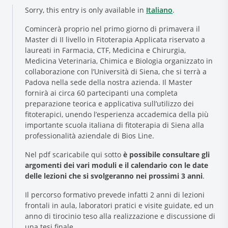
Sorry, this entry is only available in
Italiano
.
Comincerà proprio nel primo giorno di primavera il
Master di II livello in Fitoterapia Applicata riservato a
laureati in Farmacia, CTF, Medicina e Chirurgia,
Medicina Veterinaria, Chimica e Biologia organizzato in
collaborazione con l’Università di Siena, che si terrà a
Padova nella sede della nostra azienda. Il Master
fornirà ai circa 60 partecipanti una completa
preparazione teorica e applicativa sull’utilizzo dei
Research and Quality
fitoterapici, unendo l’esperienza accademica della più
Social & Environment
importante scuola italiana di fitoterapia di Siena alla
News
professionalità aziendale di Bios Line.
Gallery
Nel pdf scaricabile qui sotto
è possibile consultare gli
argomenti dei vari moduli e il calendario con le date
delle lezioni che si svolgeranno nei prossimi 3 anni
.
Il percorso formativo prevede infatti 2 anni di lezioni
frontali in aula, laboratori pratici e visite guidate, ed un
anno di tirocinio teso alla realizzazione e discussione di
una tesi finale.