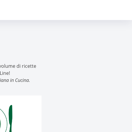
l volume di ricette
Line!
iana in Cucina.